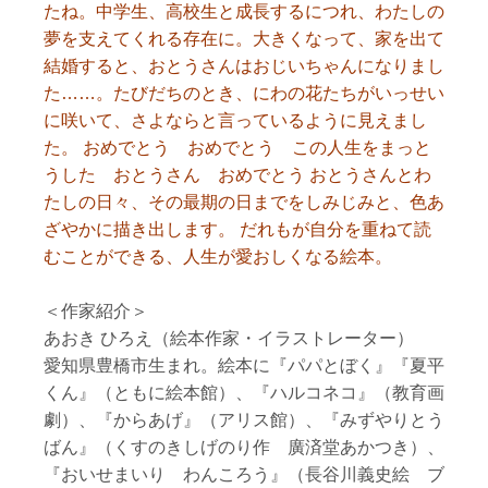
たね。中学生、高校生と成長するにつれ、わたしの
夢を支えてくれる存在に。大きくなって、家を出て
結婚すると、おとうさんはおじいちゃんになりまし
た……。たびだちのとき、にわの花たちがいっせい
に咲いて、さよならと言っているように見えまし
た。 おめでとう おめでとう この人生をまっと
うした おとうさん おめでとう おとうさんとわ
たしの日々、その最期の日までをしみじみと、色あ
ざやかに描き出します。 だれもが自分を重ねて読
むことができる、人生が愛おしくなる絵本。
＜作家紹介＞
あおき ひろえ（絵本作家・イラストレーター）
愛知県豊橋市生まれ。絵本に『パパとぼく』『夏平
くん』（ともに絵本館）、『ハルコネコ』（教育画
劇）、『からあげ』（アリス館）、『みずやりとう
ばん』（くすのきしげのり作 廣済堂あかつき）、
『おいせまいり わんころう』（長谷川義史絵 ブ