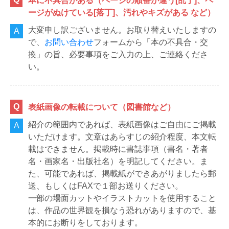
本に不具合がある（ページの順番が違う[乱丁]、ペ
ージがぬけている[落丁]、汚れやキズがある など）
大変申し訳ございません。お取り替えいたしますの
で、
お問い合わせ
フォームから「本の不具合・交
換」の旨、必要事項をご入力の上、ご連絡くださ
い。
表紙画像の転載について（図書館など）
紹介の範囲内であれば、表紙画像はご自由にご掲載
いただけます。文章はあらすじの紹介程度、本文転
載はできません。掲載時に書誌事項（書名・著者
名・画家名・出版社名）を明記してください。ま
た、可能であれば、掲載紙ができあがりましたら郵
送、もしくはFAXで１部お送りください。
一部の場面カットやイラストカットを使用すること
は、作品の世界観を損なう恐れがありますので、基
本的にお断りをしております。