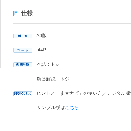
仕様
A4版
44P
本誌：トジ
解答解説：トジ
ヒント／「ま★ナビ」の使い方／デジタル版
サンプル版は
こちら