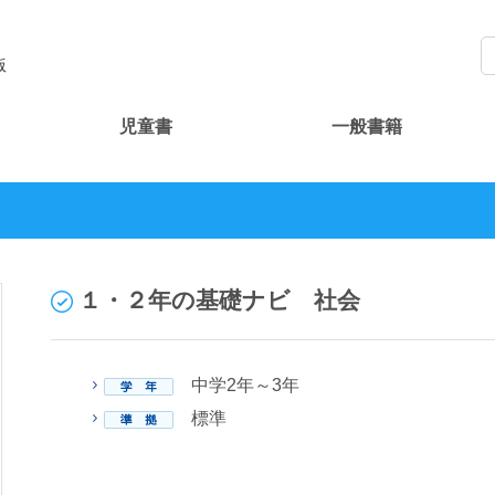
版
児童書
一般書籍
１・２年の基礎ナビ 社会
中学2年～3年
標準