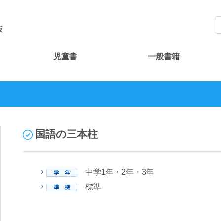
版
児童書
一般書籍
国語の三本柱
中学1年・2年・3年
標準