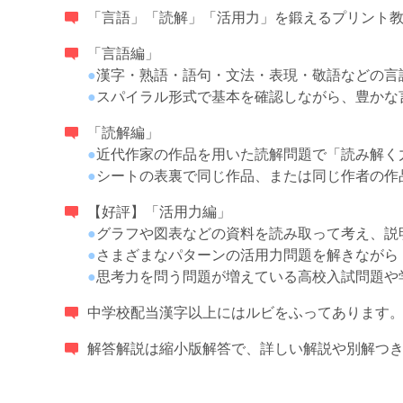
「言語」「読解」「活用力」を鍛えるプリント
「言語編」
●
漢字・熟語・語句・文法・表現・敬語などの言
●
スパイラル形式で基本を確認しながら、豊かな
「読解編」
●
近代作家の作品を用いた読解問題で「読み解く
●
シートの表裏で同じ作品、または同じ作者の作
【好評】「活用力編」
●
グラフや図表などの資料を読み取って考え、説
●
さまざまなパターンの活用力問題を解きながら
●
思考力を問う問題が増えている高校入試問題や
中学校配当漢字以上にはルビをふってあります
解答解説は縮小版解答で、詳しい解説や別解つ